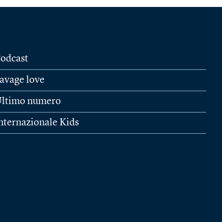
odcast
avage love
ltimo numero
nternazionale Kids