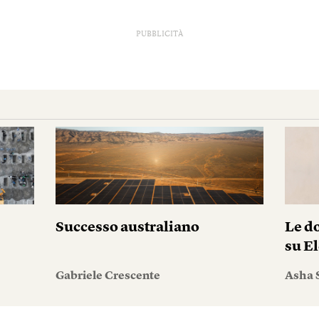
PUBBLICITÀ
Successo australiano
Le do
su El
Gabriele Crescente
Asha 