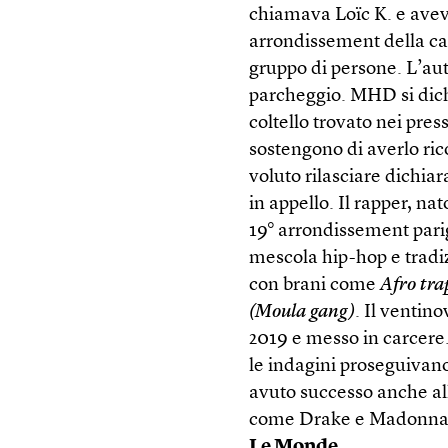
chiamava Loïc K. e aveva
arrondissement della cap
gruppo di persone. L’auto
parcheggio. MHD si dichi
coltello trovato nei pres
sostengono di averlo ric
voluto rilasciare dichiar
in appello. Il rapper, na
19° arrondissement parig
mescola hip-hop e tradiz
con brani come
Afro tra
(Moula gang)
. Il ventin
2019 e messo in carcere
le indagini proseguivan
avuto successo anche all
come Drake e Madonna
Le Monde