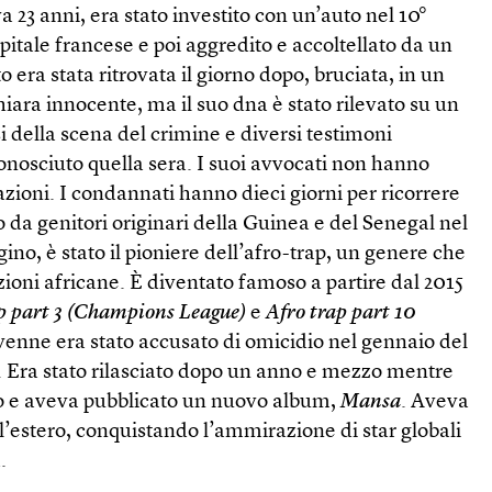
 23 anni, era stato investito con un’auto nel 10°
itale francese e poi aggredito e accoltellato da un
 era stata ritrovata il giorno dopo, bruciata, in un
ara innocente, ma il suo dna è stato rilevato su un
si della scena del crimine e diversi testimoni
onosciuto quella sera. I suoi avvocati non hanno
azioni. I condannati hanno dieci giorni per ricorrere
to da genitori originari della Guinea e del Senegal nel
ino, è stato il pioniere dell’afro-trap, un genere che
ioni africane. È diventato famoso a partire dal 2015
p part 3 (Champions League)
e
Afro trap part 10
ovenne era stato accusato di omicidio nel gennaio del
. Era stato rilasciato dopo un anno e mezzo mentre
o e aveva pubblicato un nuovo album,
Mansa
. Aveva
’estero, conquistando l’ammirazione di star globali
.