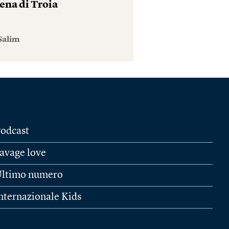
ena di Troia
Salim
odcast
avage love
ltimo numero
nternazionale Kids