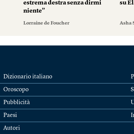
estrema destra senza dirmi
su El
niente”
Lorraine de Foucher
Asha 
Dizionario italiano
P
Oroscopo
S
Pubblicità
U
Paesi
I
Autori