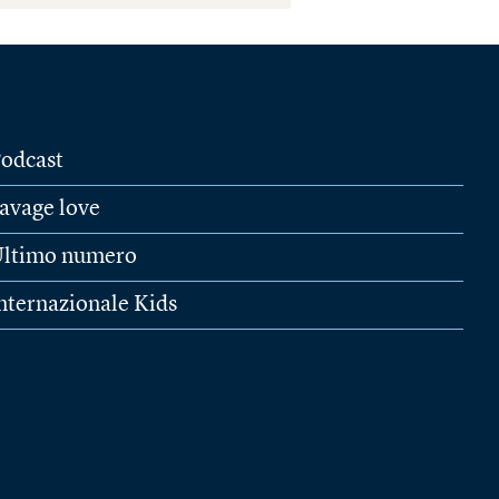
odcast
avage love
ltimo numero
nternazionale Kids