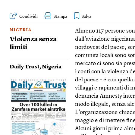
Condividi
Stampa
NIGERIA
Almeno 117 persone sono
Violenza senza
dall’aviazione nigeriana
limiti
nordovest del paese, scr
comunità locali sono sott
mercato ci sono sia presu
Daily Trust
,
Nigeria
i conti con la violenza d
del paese – e con quella 
villaggi e rapimenti di 
denuncia Amnesty intern
modo illegale, senza alcu
L’organizzazione chiede 
maggio e di mettere fine
Alcuni giorni prima alme