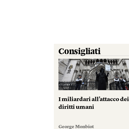
Consigliati
I miliardari all’attacco de
diritti umani
George Monbiot