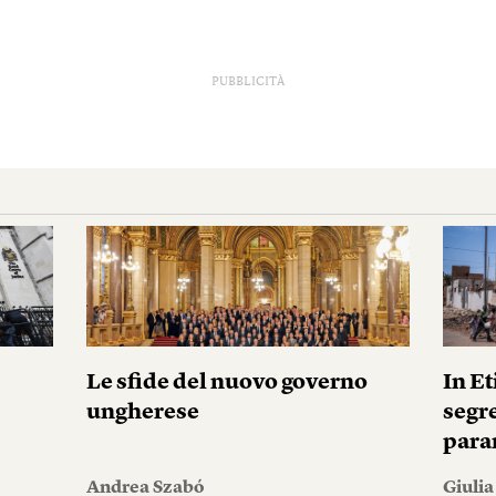
PUBBLICITÀ
i
Le sfide del nuovo governo
In E
ungherese
segre
para
Andrea Szabó
Giulia