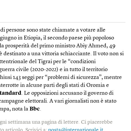
 di persone sono state chiamate a votare alle
1 giugno in Etiopia, il secondo paese più popoloso
della prosperità del primo ministro Abiy Ahmed, 49
 è destinato a una vittoria schiacciante. Il voto non si
ttentrionale del Tigrai per le “condizioni
uerra civile (2020-2022) e in tutto il territorio
hiusi 143 seggi per “problemi di sicurezza”, mentre
nterrotte in alcune parti degli stati di Oromia e
Standard
. Le opposizioni accusano il governo di
campagne elettorali. A vari giornalisti non è stato
ampa, nota la
Bbc
.
gni settimana una pagina di lettere. Ci piacerebbe
o articolo. Scrivici a:
posta@internazionale.it