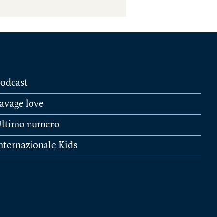
odcast
avage love
ltimo numero
nternazionale Kids