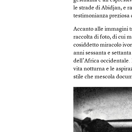
gestualità e all’espressiv
le strade di Abidjan, e r
testimonianza preziosa 
Accanto alle immagini t
raccolta di foto, di cui 
cosiddetto miracolo ivor
anni sessanta e settanta
dell’Africa occidentale
vita notturna e le aspir
stile che mescola docume