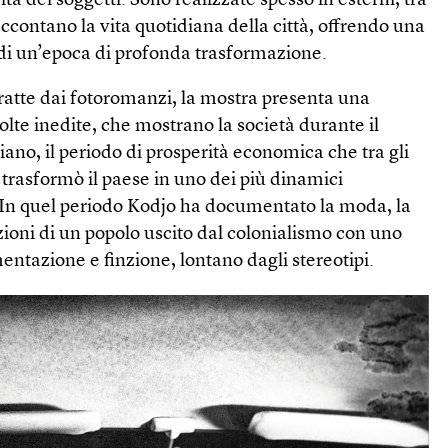
ità dei soggetti. Sono realizzate spesso in esterni, tra
accontano la vita quotidiana della città, offrendo una
di un’epoca di profonda trasformazione.
ratte dai fotoromanzi, la mostra presenta una
molte inedite, che mostrano la società durante il
iano, il periodo di prosperità economica che tra gli
 trasformò il paese in uno dei più dinamici
. In quel periodo Kodjo ha documentato la moda, la
azioni di un popolo uscito dal colonialismo con uno
ntazione e finzione, lontano dagli stereotipi.