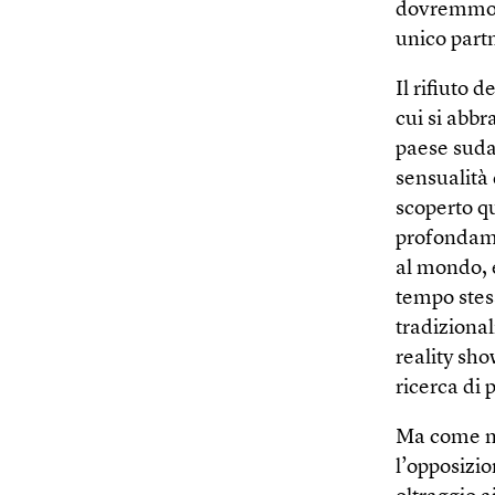
dovremmo a
unico part
Il rifiuto
cui si abbr
paese sudam
sensualità 
scoperto q
profondame
al mondo, 
tempo stess
tradizional
reality sho
ricerca di 
Ma come ne
l’opposizio