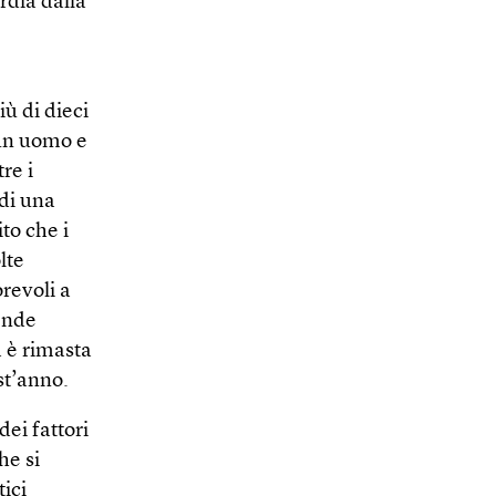
rdia dalla
ù di dieci
 un uomo e
re i
 di una
ito che i
lte
orevoli a
ende
a è rimasta
st’anno.
dei fattori
he si
ici