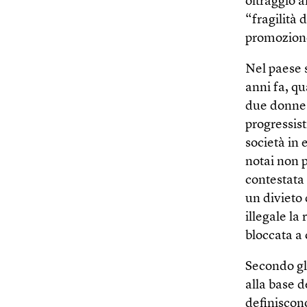
oltraggio a
“fragilità 
promozione
Nel paese s
anni fa, qu
due donne.
progressist
società in 
notai non 
contestata 
un divieto
illegale la
bloccata a
Secondo gli
alla base d
definiscon