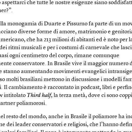
spettarci che tutte le nostre esigenze siano soddisfat
ner?”.
 della monogamia di Duarte e Pissurno fa parte di un m
acciano diverse forme di amore, matrimonio e genitorial
ericano, che ha 213 milioni di abitanti ed è noto per l
dei ritmi musicali e per i costumi di carnevale che lasc
uasi ogni centimetro del corpo, rimane comunque
nte conservatore. In Brasile vive il maggior numero di
e stanno aumentando movimenti evangelici intransigen
o molti brasiliani mettono in discussione i modelli fam
i. Il cambiamento è raccontato in podcast, libri e perfin
w intitolato
Third half
, la terza metà, dove ci sono coppi
partner poliamorosi.
l resto del mondo, anche in Brasile il poliamore ha in
ne dei leader conservatori e religiosi, che l’hanno defi