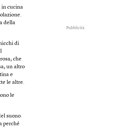
 in cucina
colazione.
a della
Pubblicità
hicchi di
l
orosa, che
sa, un altro
tina e
e le altre.
sono le
del suono.
ra perché