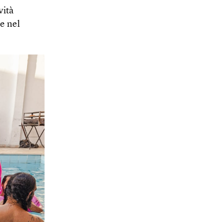
vità
e nel