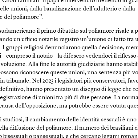
i valori familiari. Il papa è intervenuto mettendo in gua
delle unioni, dalla banalizzazione dell’adulterio e dalla
 del poliamore”.
udamericano il primo dibattito sul poliamore risale a pi
ando un ufficio notarile registrò un’unione di fatto tra
 I gruppi religiosi denunciarono quella decisione, ment
i – compreso il notaio – la difesero vedendoci il riflesso
evoluzione. Alla fine le autorità giudiziarie hanno stabil
possono riconoscere queste unioni, una sentenza più vo
in tribunale. Nel 2023 i legislatori più conservatori, fav
 definitivo, hanno presentato un disegno di legge che r
 registrazione di unioni tra più di due persone. La norm
 causa dell’opposizione, ma potrebbe essere votata que
 studiosi, il cambiamento delle identità sessuali è uno 
ella diffusione del poliamore. Il numero dei brasiliani c
o bisessuali o pansessuali, e che cercano legami romant