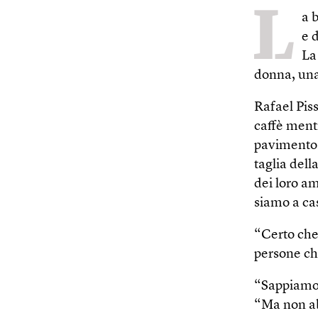
L
a 
e 
La
donna, una
Rafael Piss
caffè mentr
pavimento. 
taglia dell
dei loro a
siamo a cas
“Certo che 
persone ch
“Sappiamo 
“Ma non ab