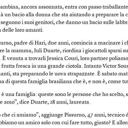
bambina, ancora assonnata, entra con passo traballante
dà un bacio alla donna che sta aiutando a preparare la 
 seguono i suoi genitori, che danno un bacio sulle labbr
 delle loro amanti.
urno, padre di Hari, due anni, comincia a macinare i c
e la mamma, Iuli Duarte, riordina i giocattoli sparsi su
È venuta a trovarli Jessica Couri, loro partner poliam
a frutta fresca in una grande ciotola. Intanto Victor Sou
manti, sta preparando le uova strapazzate. È sabato mat
a di questa famiglia brasiliana che è, e non è, come tutt
è una famiglia: queste sono le persone che ho scelto, 
e amo”, dice Duarte, 28 anni, laureata.
che ci amiamo”, aggiunge Pissurno, 47 anni, tecnico 
biamo un amico solo con cui fare tutto, giusto? E allo