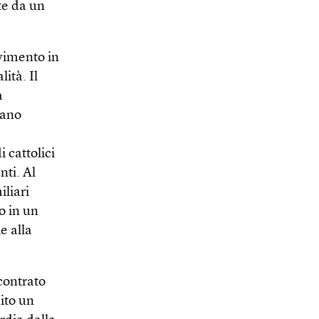
te da un
ovimento in
ità. Il
a
iano
 cattolici
ti. Al
iliari
o in un
e alla
contrato
nito un