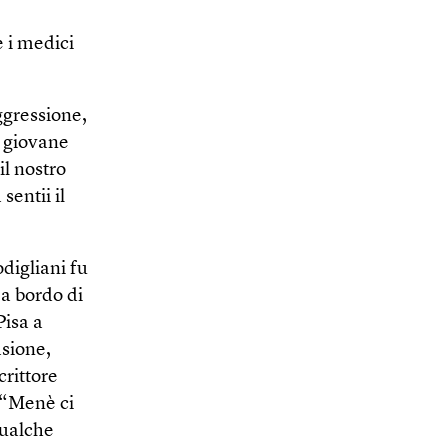
e i medici
ggressione,
n giovane
il nostro
sentii il
digliani fu
a bordo di
Pisa a
asione,
crittore
 “Menè ci
qualche