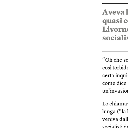
Aveva l
quasi 
Livorno
sociali
“Oh che sc
così torbi
certa inqu
come dice 
un’invasion
Lo chiamav
lunga (“la
veniva dall
socialisti 