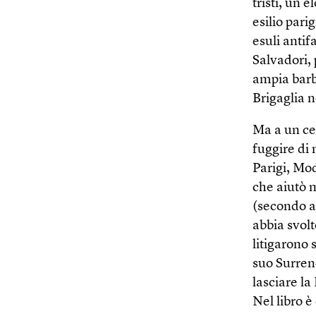
tristi, un 
esilio pari
esuli antif
Salvadori,
ampia barb
Brigaglia n
Ma a un cer
fuggire di 
Parigi, Mod
che aiutò m
(secondo a
abbia svolt
litigarono 
suo Surren
lasciare la
Nel libro 