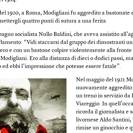
del 1920, a Roma, Modigliani fu aggredito a bastonate 
ettergli quattro punti di sutura a una ferita.
agno socialista Nullo Baldini, che aveva assistito all’a
arlamento: “Vidi staccarsi dal gruppo dei dimostranti u
nero e con un bastone colpire violentemente alla fronte 
digliani. Ero alla distanza di dieci o dodici passi, ma 
 ed ebbi l’impressione che potesse essere fatale”.
Nel maggio del 1921 Mo
nuovamente aggredito 
un treno in servizio da 
Viareggio. In quell’occ
ricorda il giornalista e s
livornese Aldo Santini,
rimise un ginocchio e 