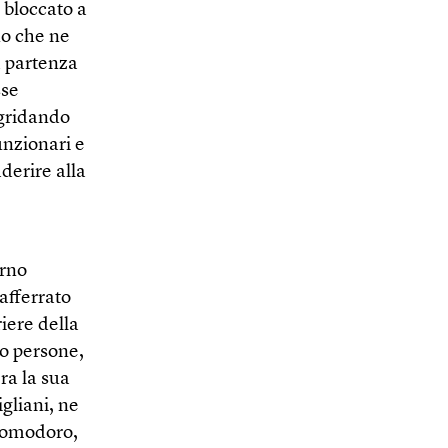
u bloccato a
no che ne
a partenza
sse
 gridando
funzionari e
derire alla
orno
afferrato
iere della
to persone,
ra la sua
gliani, ne
 pomodoro,