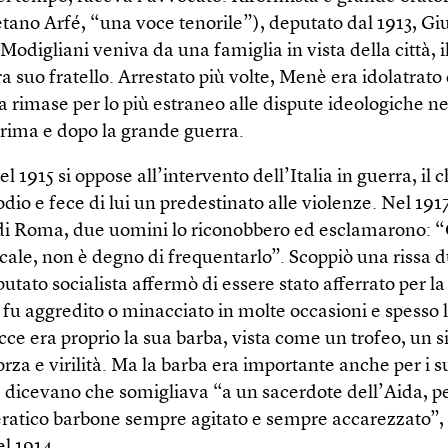
etano Arfé, “una voce tenorile”), deputato dal 1913, G
digliani veniva da una famiglia in vista della città, il
suo fratello. Arrestato più volte, Menè era idolatrato 
 rimase per lo più estraneo alle dispute ideologiche ne
prima e dopo la grande guerra.
el 1915 si oppose all’intervento dell’Italia in guerra, il c
odio e fece di lui un predestinato alle violenze. Nel 1917
 di Roma, due uomini lo riconobbero ed esclamarono: “
ocale, non è degno di frequentarlo”. Scoppiò una rissa d
putato socialista affermò di essere stato afferrato per la
fu aggredito o minacciato in molte occasioni e spesso 
cce era proprio la sua barba, vista come un trofeo, un 
orza e virilità. Ma la barba era importante anche per i s
: dicevano che somigliava “a un sacerdote dell’Aida, pe
eratico barbone sempre agitato e sempre accarezzato”,
el 1914.