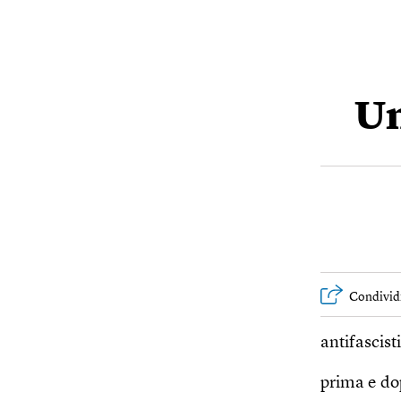
Un
Condivid
antifascisti
prima e do