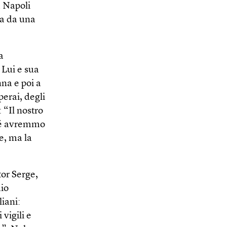
a Napoli
ta da una
a
 Lui e sua
nna e poi a
perai, degli
: “Il nostro
ché avremmo
le, ma la
tor Serge,
hio
liani:
vigili e