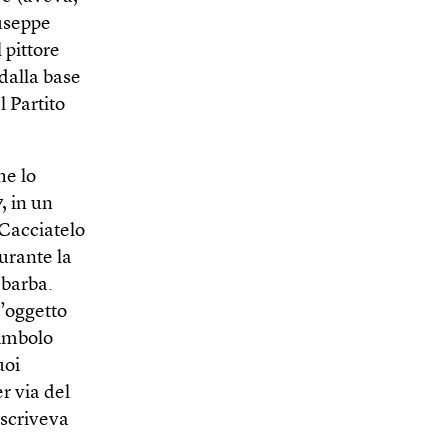
iuseppe
 pittore
dalla base
l Partito
he lo
, in un
Cacciatelo
urante la
 barba.
l’oggetto
simbolo
uoi
r via del
 scriveva