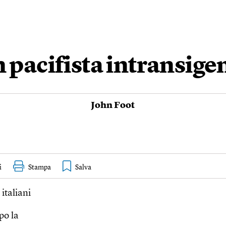
 pacifista intransige
John Foot
i
Stampa
 italiani
po la