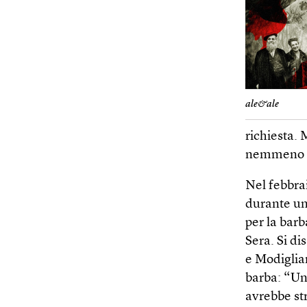
ale&ale
richiesta. 
nemmeno ‘V
Nel febbrai
durante un 
per la barb
Sera. Si di
e Modiglian
barba: “Un
avrebbe st