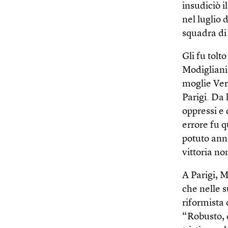
insudiciò i
nel luglio 
squadra di 
Gli fu tolt
Modigliani
moglie Vera
Parigi. Da 
oppressi e 
errore fu 
potuto anni
vittoria n
A Parigi, M
che nelle 
riformista 
“Robusto, c