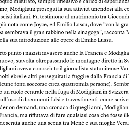
eloquio misurato, sempre riflessivo e carico di esperienz
gino, Modigliani proseguì la sua attività unendosi alla 
ascisti italiani. Fu testimone al matrimonio tra Giocond
 più nota come Joyce, ed Emilio Lussu, dove “con la gr
a sembrava il gran rabbino nella sinagoga”, racconta 
ella sua introduzione alle opere di Emilio Lussu.
to punto i nazisti invasero anche la Francia e Modigli
nuovo, stavolta oltrepassando le montagne diretto in S
igliani aveva conosciuto il giornalista statunitense Var
olti ebrei e altri perseguitati a fuggire dalla Francia di
lcune fonti soccorse circa quattromila persone). Sembr
o un ruolo centrale nella fuga di Modigliani in Svizzera
sull’uso di documenti falsi e travestimenti: come scrive
der on demand, una cronaca di quegli anni, Modiglian
 Francia, ma rifiutava di fare qualsiasi cosa che fosse il
è descritta anche una scena tra Menè e sua moglie Vera