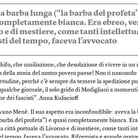
a barba lunga (“la barba del profeta”
completamente bianca. Era ebreo, ve
 e di mestiere, come tanti intellettu
sti del tempo, faceva l’avvocato
hifo, che umiliazione, che desolazione di vivere in u
do della storia del nostro povero paese! Non ti nascond
ietudine, perché c’è sempre da temere la spedizione pun
qualche giornale, il solo grido di Modigliani a momenti
e dei fascisti”. Anna Kuliscioff
ano Menè. Il suo aspetto era inconfondibile: aveva la
 barba del profeta”) e quasi completamente bianca. Era
a città portuale di Livorno e di mestiere, come tanti int
del tempo, faceva l’avvocato. Riformista e grande orato