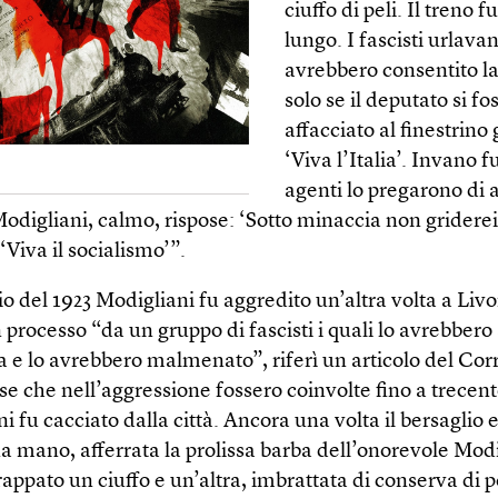
ciuffo di peli. Il treno f
lungo. I fascisti urlava
avrebbero consentito l
solo se il deputato si fo
affacciato al finestrino
‘Viva l’Italia’. Invano 
agenti lo pregarono di a
Modigliani, calmo, rispose: ‘Sotto minaccia non griderei
iva il socialismo’”.
o del 1923 Modigliani fu aggredito un’altra volta a Liv
processo “da un gruppo di fascisti i quali lo avrebbero 
a e lo avrebbero malmenato”, riferì un articolo del Corr
sse che nell’aggressione fossero coinvolte fino a trecen
i fu cacciato dalla città. Ancora una volta il bersaglio e
a mano, afferrata la prolissa barba dell’onorevole Modi
rappato un ciuffo e un’altra, imbrattata di conserva di