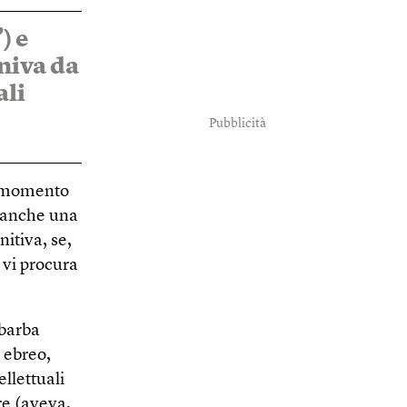
) e
niva da
ali
Pubblicità
n momento
o anche una
itiva, se,
 vi procura
 barba
 ebreo,
ellettuali
re (aveva,