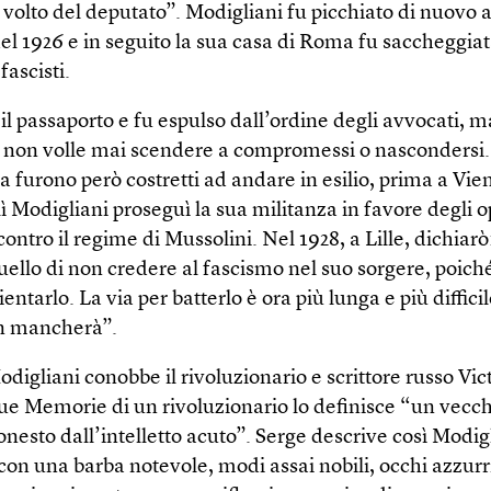
l volto del deputato”. Modigliani fu picchiato di nuovo 
del 1926 e in seguito la sua casa di Roma fu saccheggia
fascisti.
o il passaporto e fu espulso dall’ordine degli avvocati, m
 non volle mai scendere a compromessi o nascondersi.
 furono però costretti ad andare in esilio, prima a Vie
lì Modigliani proseguì la sua militanza in favore degli o
contro il regime di Mussolini. Nel 1928, a Lille, dichiarò
quello di non credere al fascismo nel suo sorgere, poi
entarlo. La via per batterlo è ora più lunga e più diffici
on mancherà”.
odigliani conobbe il rivoluzionario e scrittore russo Vic
sue Memorie di un rivoluzionario lo definisce “un vecc
onesto dall’intelletto acuto”. Serge descrive così Modig
on una barba notevole, modi assai nobili, occhi azzurri 