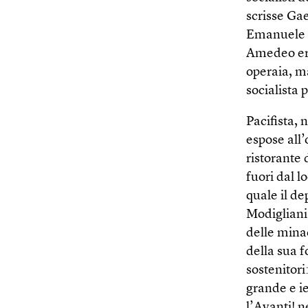
scrisse Ga
Emanuele Mo
Amedeo era 
operaia, ma
socialista 
Pacifista, n
espose all’
ristorante
fuori dal l
quale il de
Modigliani 
delle mina
della sua f
sostenitori
grande e i
l’Avanti! n