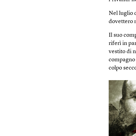
Nel luglio 
dovettero m
Il suo comp
riferì in p
vestito di 
compagno Mo
colpo secco