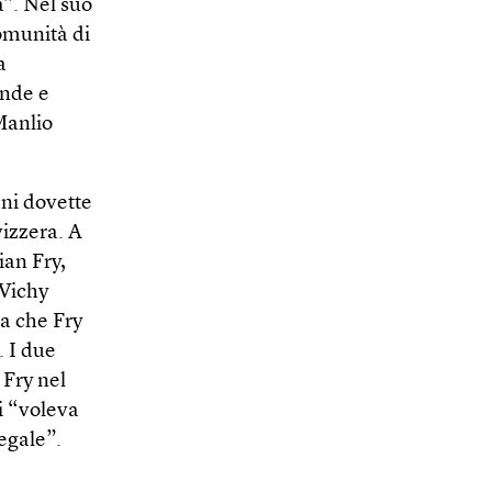
a”. Nel suo
comunità di
a
ande e
Manlio
ani dovette
vizzera. A
ian Fry,
 Vichy
a che Fry
. I due
 Fry nel
i “voleva
legale”.
: