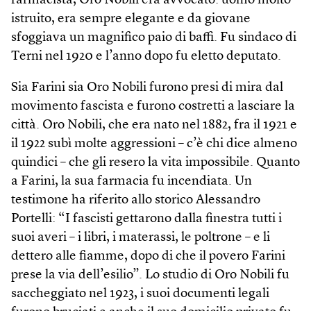
farmacista, Oro Nobili era avvocato: uomo molto
istruito, era sempre elegante e da giovane
sfoggiava un magnifico paio di baffi. Fu sindaco di
Terni nel 1920 e l’anno dopo fu eletto deputato.
Sia Farini sia Oro Nobili furono presi di mira dal
movimento fascista e furono costretti a lasciare la
città. Oro Nobili, che era nato nel 1882, fra il 1921 e
il 1922 subì molte aggressioni – c’è chi dice almeno
quindici – che gli resero la vita impossibile. Quanto
a Farini, la sua farmacia fu incendiata. Un
testimone ha riferito allo storico Alessandro
Portelli: “I fascisti gettarono dalla finestra tutti i
suoi averi – i libri, i materassi, le poltrone – e li
dettero alle fiamme, dopo di che il povero Farini
prese la via dell’esilio”. Lo studio di Oro Nobili fu
saccheggiato nel 1923, i suoi documenti legali