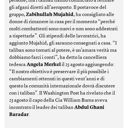
persone, ma i taliban hanno cominciato a fermare
gli afgani diretti all’aeroporto. Il portavoce del
gruppo,
Zabihullah Mujahid
, ha consigliato alle
donne di rimanere in casa per il momento “perché
molti combattenti sono nuovi e non sono addestrati
a rispettarle”. Gli stipendi delle lavoratrici, ha
aggiunto Mujahid, gli saranno consegnati a casa. “I
taliban sono tornati al potere, è un’amara verità ma
dobbiamo farci i conti”, ha detto la cancelliera
tedesca
Angela Merkel
il 25 agosto aggiungendo:
“Il nostro obiettivo è preservare il più possibile i
cambiamenti ottenuti in questi vent’anni e di
questo la comunità internazionale dovrà discutere
con i taliban”. Il Washington Post ha rivelato che il
23 agosto il capo della Cia William Burns aveva
incontrato il leader dei taliban
Abdul Ghani
Baradar
.