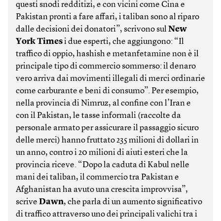
questi snodi redditizi, e con vicini come Cina e
Pakistan pronti a fare affari, i taliban sono al riparo
dalle decisioni dei donatori”, scrivono sul
New
York Times
i due esperti, che aggiungono: “Il
traffico di oppio, hashish e metanfetamine non è il
principale tipo di commercio sommerso: il denaro
vero arriva dai movimenti illegali di merci ordinarie
come carburante e beni di consumo”. Per esempio,
nella provincia di Nimruz, al confine con l’Iran e
con il Pakistan, le tasse informali (raccolte da
personale armato per assicurare il passaggio sicuro
delle merci) hanno fruttato 235 milioni di dollari in
un anno, contro i 20 milioni di aiuti esteri che la
provincia riceve. “Dopo la caduta di Kabul nelle
mani dei taliban, il commercio tra Pakistan e
Afghanistan ha avuto una crescita improvvisa”,
scrive
Dawn
, che parla di un aumento significativo
di traffico attraverso uno dei principali valichi tra i