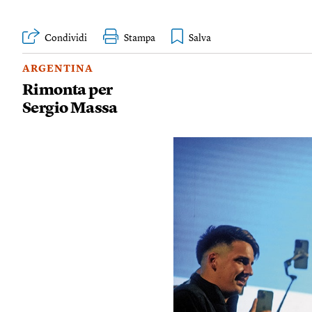
Condividi
Stampa
ARGENTINA
Rimonta per
Sergio Massa
Contrariamente a tutti i 
Sergio Massa, della coal
il primo turno delle elez
Andrà al ballottaggio il
Javier Milei, che ha fond
per cento delle preferen
un governo di unità nazi
alleanze politiche. Sec
voti presi nella provinc