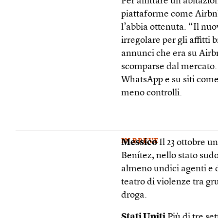
Per affittare un’abitazi
piattaforme come Airbnb
l’abbia ottenuta. “Il n
irregolare per gli affitti 
annunci che era su Airb
scomparse dal mercato. 
WhatsApp e su siti come
meno controlli.
IN BREVE
Messico
Il 23 ottobre 
Benítez, nello stato sud
almeno undici agenti e 
teatro di violenze tra gr
droga.
Stati Uniti
Più di tre se