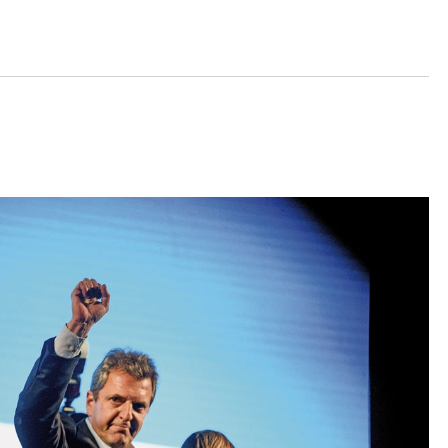
pronostici, il 22 ottobre il ministro dell’economia
izione peronista (centrosinistra) al governo, ha vinto
ioni presidenziali con il 36,6 per cento dei voti.
 19 novembre con il candidato di estrema destra
ato il partito La libertad avanza e ha avuto il 29,9
ze. In caso di vittoria, Massa ha detto che formerà
onale, basato sulla meritocrazia e non sulle
ondo
elDiarioar
Massa è arrivato in testa grazie ai
ia di Buenos Aires, la più popolosa dell’Argentina. ◆