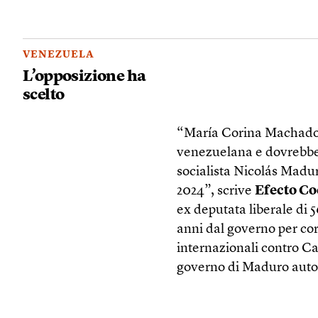
VENEZUELA
L’opposizione ha
scelto
“María Corina Machado ha
venezuelana e dovrebbe 
socialista Nicolás Maduro
2024”, scrive
Efecto C
ex deputata liberale di 5
anni dal governo per cor
internazionali contro C
governo di Maduro autor