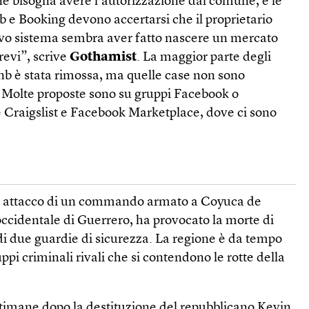
one bisogna avere l’autorizzazione dal comune, e le
 e Booking devono accertarsi che il proprietario
uovo sistema sembra aver fatto nascere un mercato
brevi”, scrive
Gothamist
. La maggior parte degli
nb è stata rimossa, ma quelle case non sono
Molte proposte sono su gruppi Face­book o
 Craigslist e Facebook Marketplace, dove ci sono
un attacco di un commando armato a Coyuca de
occidentale di Guerrero, ha provocato la morte di
di due guardie di sicurezza. La regione è da tempo
uppi criminali rivali che si contendono le rotte della
ttimane dopo la destituzione del repubblicano Kevin