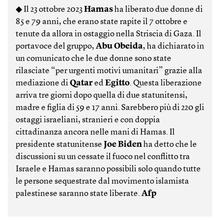
◆ Il 23 ottobre 2023
Hamas
ha liberato due donne di
85 e 79 anni, che erano state rapite il 7 ottobre e
tenute da allora in ostaggio nella Striscia di Gaza. Il
portavoce del gruppo,
Abu Obeida
, ha dichiarato in
un comunicato che le due donne sono state
rilasciate “per urgenti motivi umanitari” grazie alla
mediazione di
Qatar
ed
Egitto
. Questa liberazione
arriva tre giorni dopo quella di due statunitensi,
madre e figlia di 59 e 17 anni. Sarebbero più di 220 gli
ostaggi israeliani, stranieri e con doppia
cittadinanza ancora nelle mani di Hamas. Il
presidente statunitense
Joe Biden
ha detto che le
discussioni su un cessate il fuoco nel conflitto tra
Israele e Hamas saranno possibili solo quando tutte
le persone sequestrate dal movimento islamista
palestinese saranno state liberate.
Afp