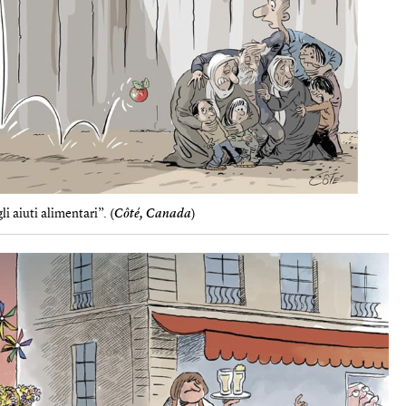
 aiuti alimentari”. (
Côté, Canada
)