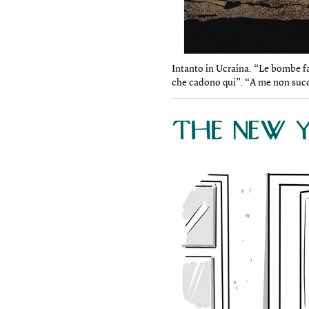
Intanto in Ucraina. “Le bombe fa
che cadono qui”. “A me non succ