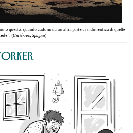
nno questo: quando cadono da un’altra parte ci si dimentica di quelle
ede”. (
Gutiérrez, Spagna
)