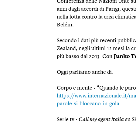
Conferenza delle Nazioni Unte sul
anni dagli accordi di Parigi, ques
nella lotta contro la crisi climati
Belém.
Secondo i dati più recenti pubblic
Zealand, negli ultimi 12 mesi la c
più basso dal 2013. Con
Junko T
Oggi parliamo anche di:
Corpo e mente • “Quando le parole
https://www.internazionale.it/ma
parole-si-bloccano-in-gola
Serie tv •
Call my agent Italia
su S