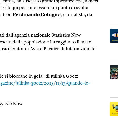
 clima, ha suscitato grandi speranze che, a dieci
ti colloqui possano essere un punto di svolta
ca. Con
Ferdinando Cotugno
, giornalista, da
ati dall’agenzia nazionale Statistics New
rescita della popolazione ha raggiunto il tasso
erao
, editor di Asia e Pacifico di Internazionale.
 si bloccano in gola” di Julinka Goetz
gazine/julinka-goetz/2025/11/13/quando-le-
ky tv e Now