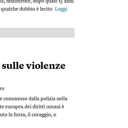
ta, finalmente, dopo quasi 15 anni
a qualche dubbio è lecito.
Leggi
PUBBLICITÀ
a sulle violenze
ore
ze commesse dalla polizia nella
te europea dei diritti umani è
to la forza, il coraggio, o