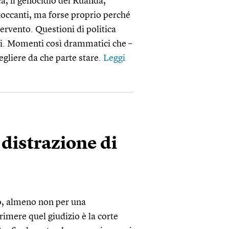
ca, il genocidio del Ruanda,
 toccanti, ma forse proprio perché
ntervento. Questioni di politica
ri. Momenti così drammatici che –
cegliere da che parte stare.
Leggi
 distrazione di
o, almeno non per una
imere quel giudizio è la corte