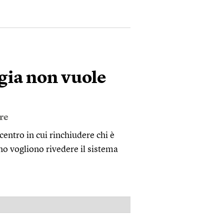
egia non vuole
ore
entro in cui rinchiudere chi è
no vogliono rivedere il sistema
PUBBLICITÀ