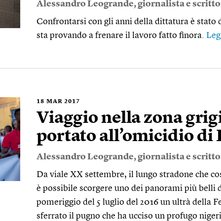
Alessandro Leogrande
, giornalista e scritt
Confrontarsi con gli anni della dittatura è stato
sta provando a frenare il lavoro fatto finora.
Leg
18
MAR 2017
Viaggio nella zona grig
portato all’omicidio d
Alessandro Leogrande
, giornalista e scritt
Da viale XX settembre, il lungo stradone che cos
è possibile scorgere uno dei panorami più belli de
pomeriggio del 5 luglio del 2016 un ultrà dell
sferrato il pugno che ha ucciso un profugo nige