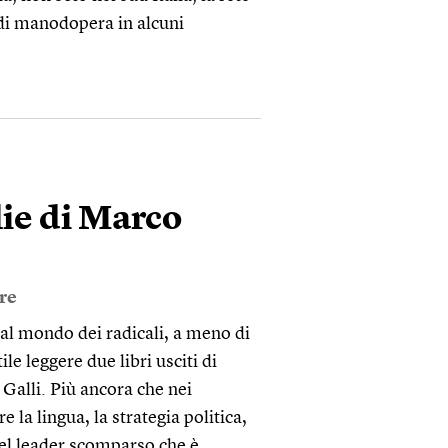
 di manodopera in alcuni
lie di Marco
ore
e al mondo dei radicali, a meno di
le leggere due libri usciti di
 Galli. Più ancora che nei
e la lingua, la strategia politica,
 del leader scomparso che è