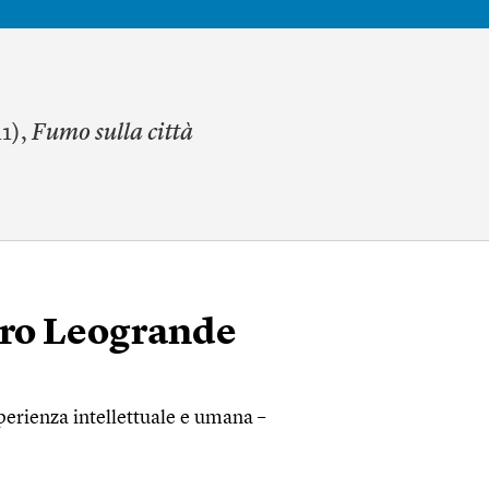
11),
Fumo sulla città
dro Leogrande
perienza intellettuale e umana –