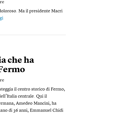
ore
 doloroso. Ma il presidente Macri
gi
ia che ha
i Fermo
ore
teggia il centro storico di Fermo,
ll’Italia centrale. Qui il
a Fermana, Amedeo Mancini, ha
riano di 36 anni, Emmanuel Chidi