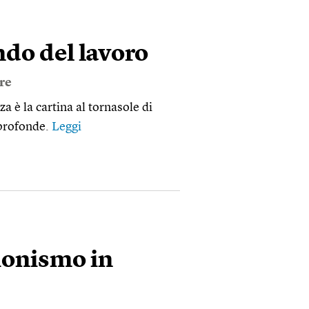
ndo del lavoro
ore
nza è la cartina al tornasole di
 profonde.
Leggi
sionismo in