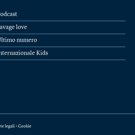
odcast
avage love
ltimo numero
nternazionale Kids
te legali
•
Cookie