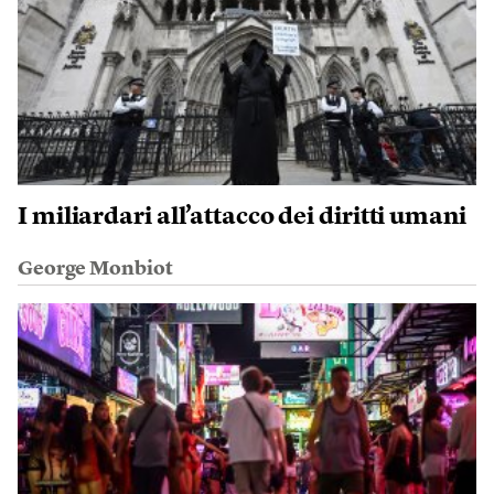
I miliardari all’attacco dei diritti umani
George Monbiot