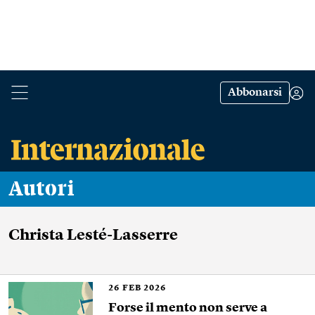
Abbonarsi
Autori
Christa Lesté-Lasserre
26
FEB 2026
Forse il mento non serve a