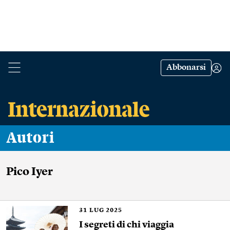
Abbonarsi
Autori
Pico Iyer
31
LUG 2025
I segreti di chi viaggia