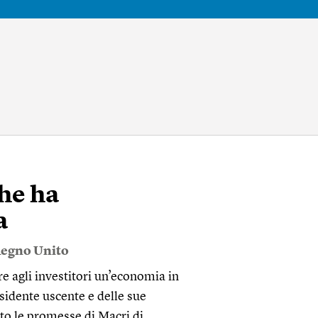
che ha
a
egno Unito
e agli investitori un’economia in
residente uscente e delle sue
lto le promesse di Macri di