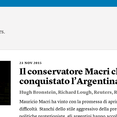
rs.
23
NOV 2015
Il conservatore Macri 
conquistato l’Argentin
Hugh Bronstein
,
Richard Lough
,
Reuters
,
R
Mauricio Macri ha vinto con la promessa di aprir
difficoltà. Stanchi dello stile aggressivo della p
politiche protezioniste, gli argentini hanno acco