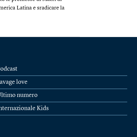
merica Latina e sradicare la
odcast
avage love
ltimo numero
nternazionale Kids