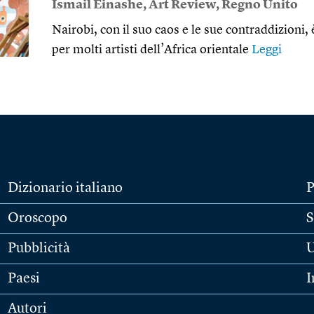
Ismail Einashe
,
Art Review
,
Regno Unito
Nairobi, con il suo caos e le sue contraddizioni,
per molti artisti dell’Africa orientale
Leggi
Dizionario italiano
P
Oroscopo
S
Pubblicità
U
Paesi
I
Autori