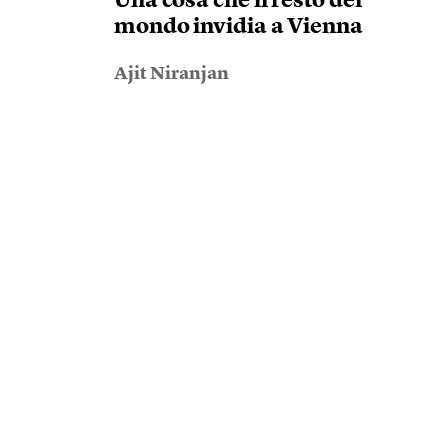
Una cosa che il resto del
mondo invidia a Vienna
Ajit Niranjan