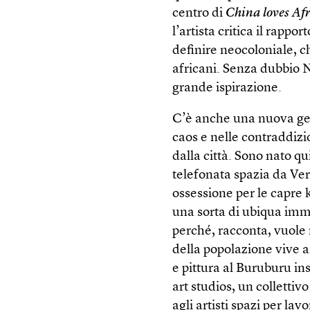
centro di
China loves Af
l’artista critica il rappo
definire neocoloniale, ch
africani. Senza dubbio N
grande ispirazione.
C’è anche una nuova gene
caos e nelle contraddizi
dalla città. Sono nato q
telefonata spazia da Ver
ossessione per le capre
una sorta di ubiqua imma
perché, racconta, vuole r
della popolazione vive 
e pittura al Buruburu ins
art studios, un collettiv
agli artisti spazi per lav