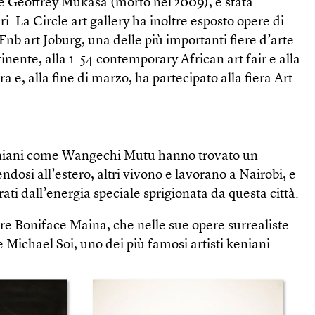
e Geoffrey Mukasa (morto nel 2009), è stata
. La Circle art gallery ha inoltre esposto opere di
a Fnb art Joburg, una delle più importanti fiere d’arte
ente, alla 1-54 contemporary African art fair e alla
 e, alla fine di marzo, ha partecipato alla fiera Art
keniani come Wangechi Mutu hanno trovato un
ndosi all’estero, altri vivono e lavorano a Nairobi, e
ati dall’energia speciale sprigionata da questa città.
tore Boniface Maina, che nelle sue opere surrealiste
e Michael Soi, uno dei più famosi artisti keniani.