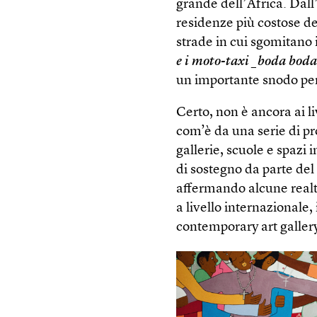
grande dell’Africa. Dall’
residenze più costose del
strade in cui sgomitano 
e i moto-taxi _boda bod
un importante snodo pe
Certo, non è ancora ai li
com’è da una serie di p
gallerie, scuole e spazi
di sostegno da parte del
affermando alcune realtà
a livello internazionale,
contemporary art galler