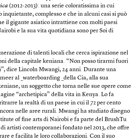
rica
(2012-2013): una serie coloratissima in cui
rto inquietante, complesso e che in alcuni casi si può
e il gigante asiatico intrattiene con molti paesi
airobi e la sua vita quotidiana sono per Soi di
razione di talenti locali che cerca ispirazione nel
oni della capitale keniana. “Non posso tirarmi fuori
ui”, dice Lincoln Mwangi, 24 anni. Durante una
meer al _waterboarding _della Cia, alla sua
 keniane, un soggetto che torna nelle sue opere come
gine “archetipica” della vita in Kenya. Lo fa
itrarre la realtà di un paese in cui il 72 per cento
ancora nelle aree rurali. Mwangi ha studiato disegno
titute of fine arts di Nairobi e fa parte del BrushTu
o di artisti contemporanei fondato nel 2013, che offre
orare e facilita le loro collaborazioni. Con il suo