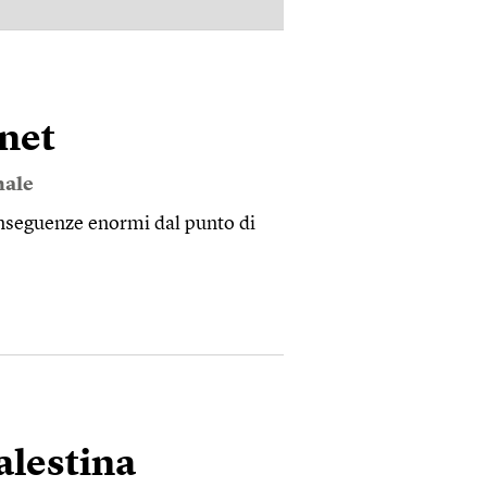
PUBBLICITÀ
rnet
nale
onseguenze enormi dal punto di
Palestina