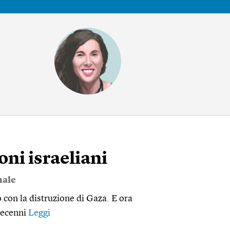
oni israeliani
nale
 con la distruzione di Gaza. E ora
 decenni
Leggi