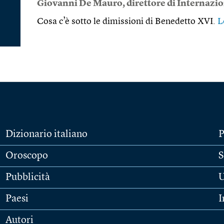
Giovanni De Mauro
, direttore di Internazi
Cosa c’è sotto le dimissioni di Benedetto XVI.
L
Dizionario italiano
P
Oroscopo
S
Pubblicità
U
Paesi
I
Autori