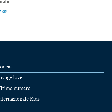
onale
eggi
odcast
avage love
ltimo numero
nternazionale Kids