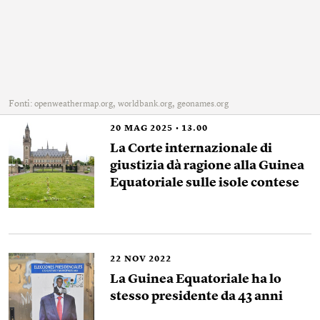
Fonti:
,
,
openweathermap.org
worldbank.org
geonames.org
20
MAG 2025
13.00
La Corte internazionale di
giustizia dà ragione alla Guinea
Equatoriale sulle isole contese
22
NOV 2022
La Guinea Equatoriale ha lo
stesso presidente da 43 anni