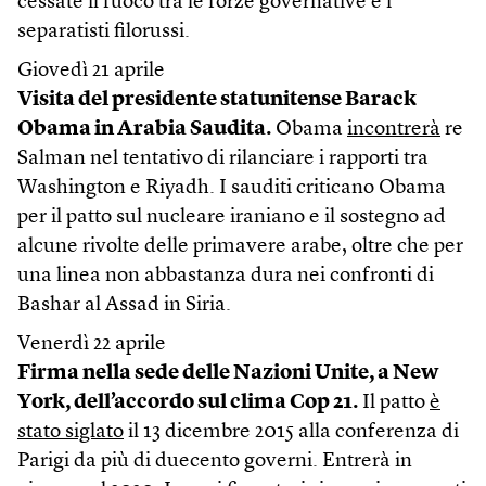
cessate il fuoco tra le forze governative e i
separatisti filorussi.
Giovedì 21 aprile
Visita del presidente statunitense Barack
Obama in Arabia Saudita.
Obama
incontrerà
re
Salman nel tentativo di rilanciare i rapporti tra
Washington e Riyadh. I sauditi criticano Obama
per il patto sul nucleare iraniano e il sostegno ad
alcune rivolte delle primavere arabe, oltre che per
una linea non abbastanza dura nei confronti di
Bashar al Assad in Siria.
Venerdì 22 aprile
Firma nella sede delle Nazioni Unite, a New
York, dell’accordo sul clima Cop 21.
Il patto
è
stato siglato
il 13 dicembre 2015 alla conferenza di
Parigi da più di duecento governi. Entrerà in