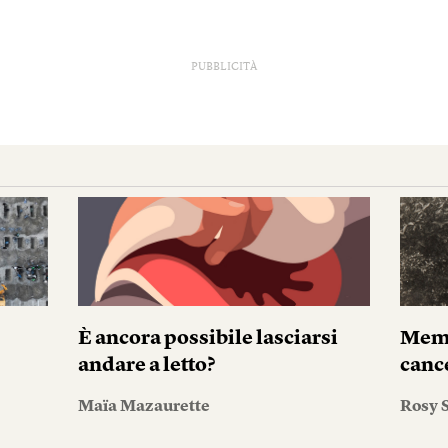
PUBBLICITÀ
È ancora possibile lasciarsi
Memo
andare a letto?
canc
Maïa Mazaurette
Rosy S