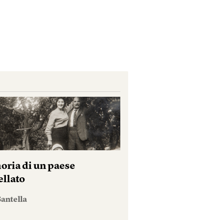
ria di un paese
ellato
antella