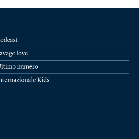
odcast
avage love
ltimo numero
nternazionale Kids