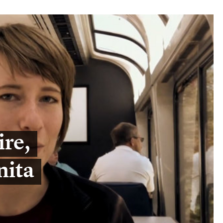
ire,
nita