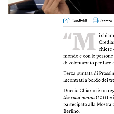
Condividi
Stampa
“M
i chia
Crediam
chiese 
mondo e con le persone 
di volontariato per fare
Terza puntata di
Prossi
incontrati a bordo dei tr
Duccio Chiarini è un reg
the road nonna
(2011) e
partecipato alla Mostra 
Berlino.