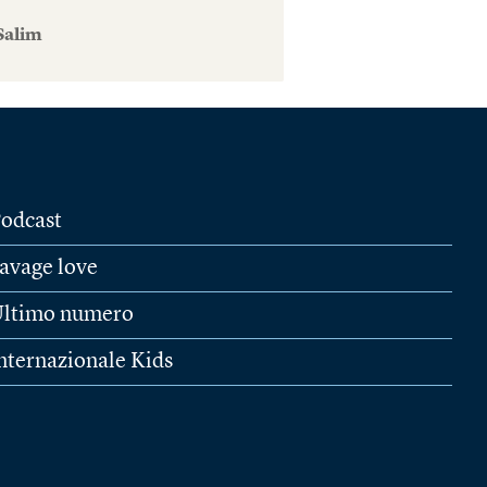
Salim
odcast
avage love
ltimo numero
nternazionale Kids