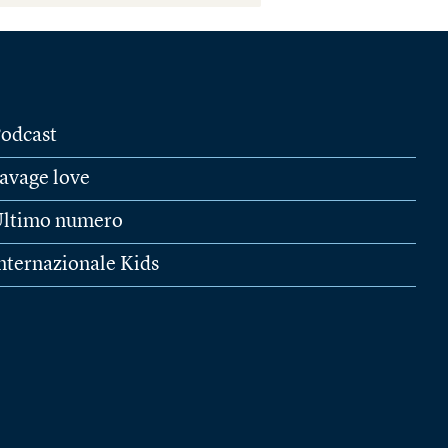
odcast
avage love
ltimo numero
nternazionale Kids