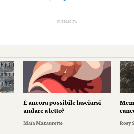
PUBBLICITÀ
È ancora possibile lasciarsi
Memo
andare a letto?
canc
Maïa Mazaurette
Rosy S