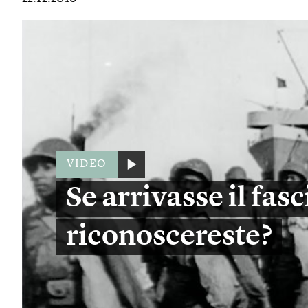
VIDEO
Se arrivasse il fas
riconoscereste?