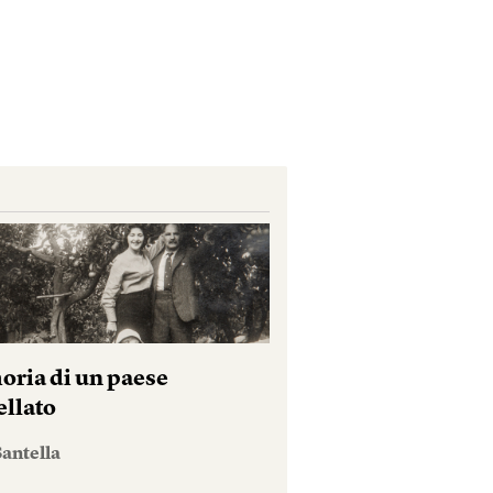
ria di un paese
ellato
antella