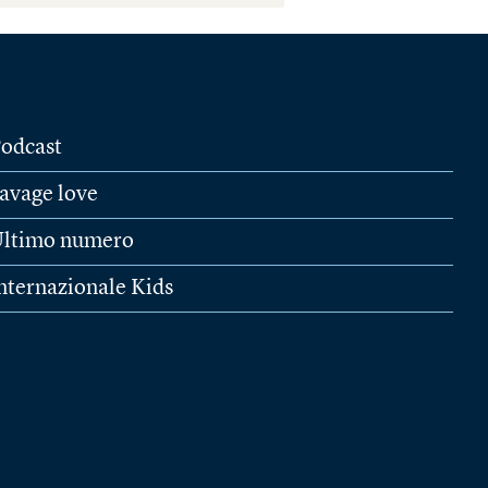
odcast
avage love
ltimo numero
nternazionale Kids