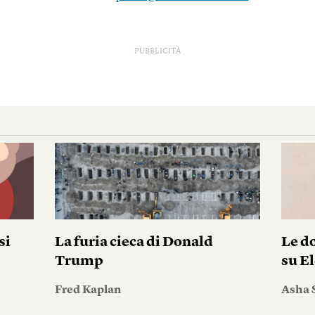
PUBBLICITÀ
si
La furia cieca di Donald
Le do
Trump
su El
Fred Kaplan
Asha 