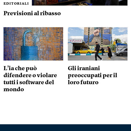
EDITORIALI
Previsioni al ribasso
L’ia che può
Gli iraniani
difendere o violare
preoccupati per il
tutti i software del
loro futuro
mondo