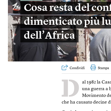
Cosa resta del conf
dimenticato più l
dell’Africa
Condividi
Stampa
D
al 1982 la Cas
una guerra a ba
Movimento de
che ha causato decine di