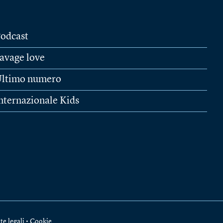
odcast
avage love
ltimo numero
nternazionale Kids
te legali
•
Cookie