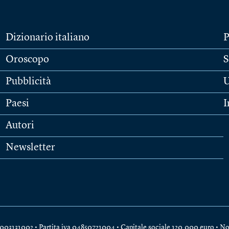
Dizionario italiano
P
Oroscopo
S
Pubblicità
U
Paesi
I
Autori
Newsletter
e 04003131002 • Partita iva 04850721004 • Capitale sociale 120.000 euro •
No