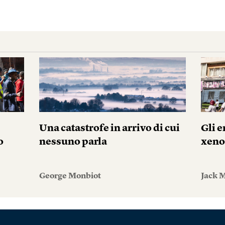
Una catastrofe in arrivo di cui
Gli e
o
nessuno parla
xeno
George Monbiot
Jack 