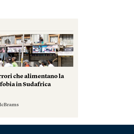
rrori che alimentano la
fobia in Sudafrica
McBrams