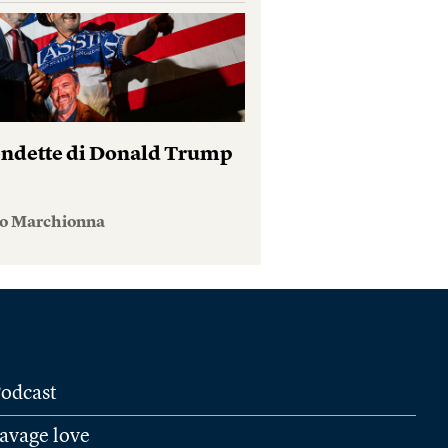
endette di Donald Trump
io Marchionna
odcast
avage love