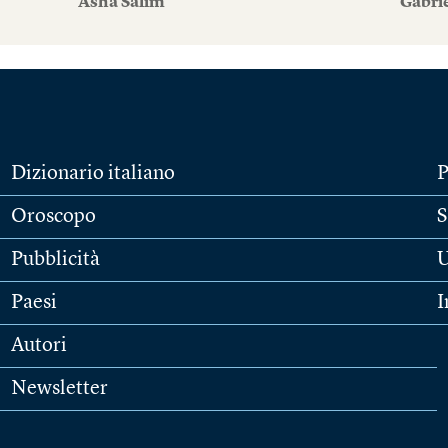
Asha Salim
Gabri
Dizionario italiano
P
Oroscopo
S
Pubblicità
U
Paesi
I
Autori
Newsletter