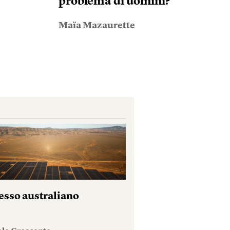
problema di uomini?
Maïa Mazaurette
esso australiano