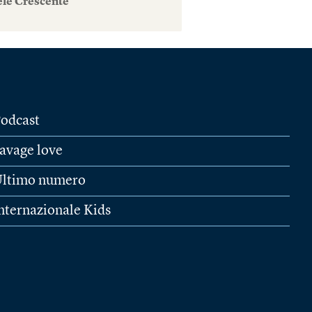
ele Crescente
odcast
avage love
ltimo numero
nternazionale Kids