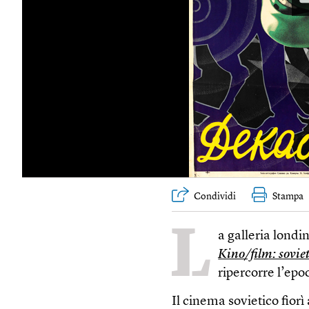
Condividi
Stampa
L
a galleria lond
Kino/film: soviet
ripercorre l’epo
Il cinema sovietico fior