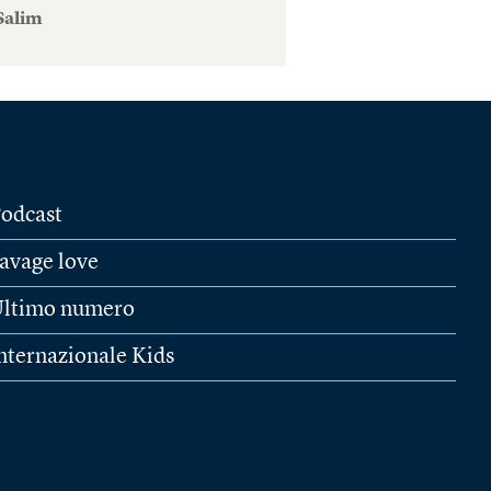
Salim
odcast
avage love
ltimo numero
nternazionale Kids