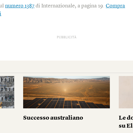
sul
numero 1387
di Internazionale, a pagina 19.
Compra
i
PUBBLICITÀ
Successo australiano
Le do
su El