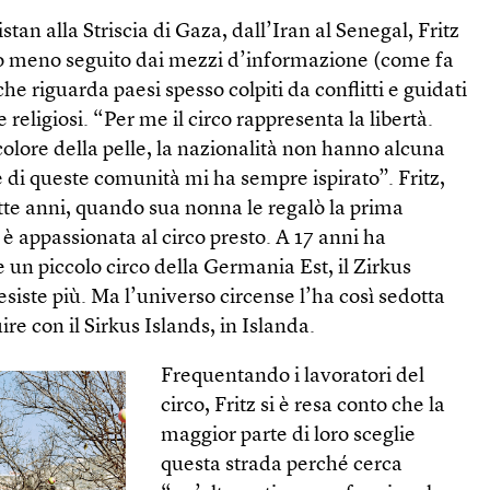
an alla Striscia di Gaza, dall’Iran al Senegal, Fritz
to meno seguito dai mezzi d’informazione (come fa
 che riguarda paesi spesso colpiti da conflitti e guidati
e religiosi. “Per me il circo rappresenta la libertà.
l colore della pelle, la nazionalità non hanno alcuna
 di queste comunità mi ha sempre ispirato”. Fritz,
sette anni, quando sua nonna le regalò la prima
 è appassionata al circo presto. A 17 anni ha
 un piccolo circo della Germania Est, il Zirkus
siste più. Ma l’universo circense l’ha così sedotta
re con il Sirkus Islands, in Islanda.
Frequentando i lavoratori del
circo, Fritz si è resa conto che la
maggior parte di loro sceglie
questa strada perché cerca