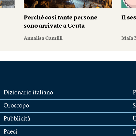
Perché così tante persone
Il se
sono arrivate a Ceuta
Annalisa Camilli
Maïa 
Dizionario italiano
P
Oroscopo
S
Pubblicità
U
Paesi
I