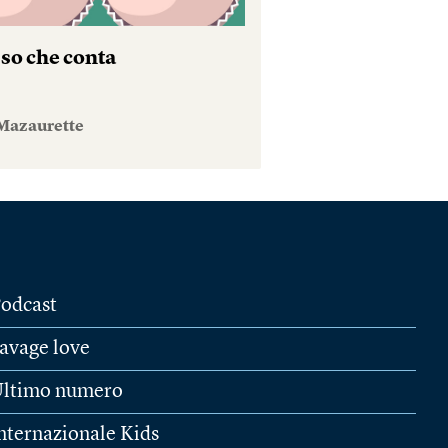
sso che conta
Mazaurette
odcast
avage love
ltimo numero
nternazionale Kids