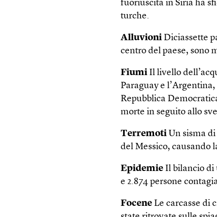
fuoriuscita in Siria ha sf
turche.
Alluvioni
Diciassette pa
centro del paese, sono m
Fiumi
Il livello dell’ac
Paraguay e l’Argentina, 
Repubblica Democratica
morte in seguito allo sve
Terremoti
Un sisma di 
del Messico, causando l
Epidemie
Il bilancio di
e 2.874 persone contagia
Focene
Le carcasse di 
state ritrovate sulle spi