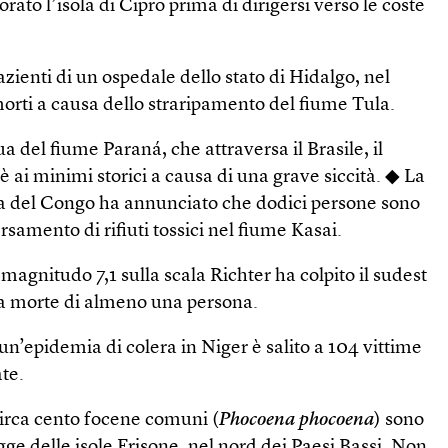
iorato l’isola di Cipro prima di dirigersi verso le coste
zienti di un ospedale dello stato di Hidalgo, nel
orti a causa dello straripamento del fiume Tula.
qua del fiume Paraná, che attraversa il Brasile, il
è ai minimi storici a causa di una grave siccità. ◆ La
 del Congo ha annunciato che dodici persone sono
rsamento di rifiuti tossici nel fiume Kasai.
magnitudo 7,1 sulla scala Richter ha colpito il sudest
a morte di almeno una persona.
 un’epidemia di colera in Niger è salito a 104 vittime
te.
circa cento focene comuni (
Phocoena phocoena
) sono
agge delle isole Frisone, nel nord dei Paesi Bassi. Non