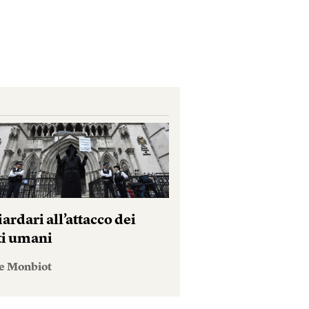
iardari all’attacco dei
tti umani
e Monbiot