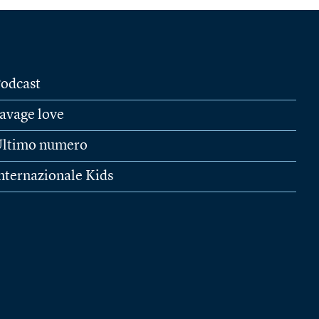
odcast
avage love
ltimo numero
nternazionale Kids