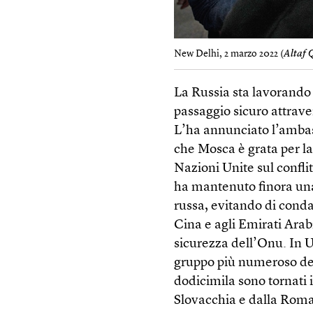
New Delhi, 2 marzo 2022 (
Altaf 
La Russia sta lavorando
passaggio sicuro attravers
L’ha annunciato l’ambas
che Mosca è grata per la
Nazioni Unite sul conflit
ha mantenuto finora una
russa, evitando di cond
Cina e agli Emirati Arab
sicurezza dell’Onu. In Uc
gruppo più numeroso dei
dodicimila sono tornati i
Slovacchia e dalla Rom