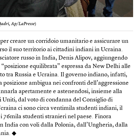
Qadri, Ap/LaPresse
)
 per creare un corridoio umanitario e assicurare un
o il suo territorio ai cittadini indiani in Ucraina.
ciatore russo in India, Denis Alipov, aggiungendo
 “posizione equilibrata” espressa da New Delhi alle
to tra Russia e Ucraina. Il governo indiano, infatti,
 posizione ambigua nei confronti dell’aggressione
annarla apertamente e astenendosi, insieme alla
i Uniti, dal voto di condanna del Consiglio di
raina ci sono circa ventimila studenti indiani, il
 76mila studenti stranieri nel paese. Finora
n India con voli dalla Polonia, dall’Ungheria, dalla
ania. ◆