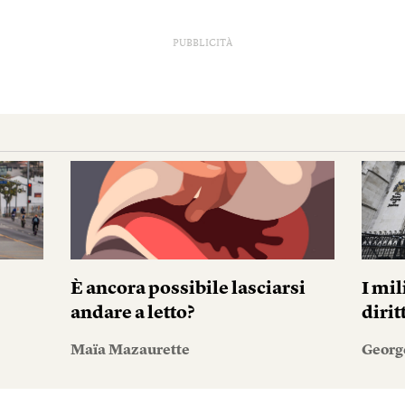
PUBBLICITÀ
È ancora possibile lasciarsi
I mil
andare a letto?
diri
Maïa Mazaurette
Georg