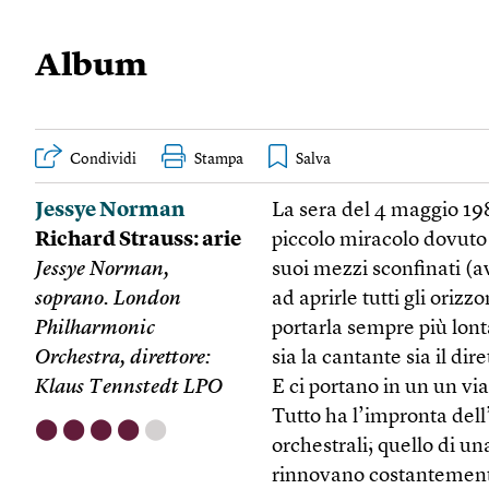
Album
Condividi
Stampa
Jessye Norman
La sera del 4 maggio 19
Richard Strauss: arie
piccolo miracolo dovuto a
Jessye Norman,
suoi mezzi sconfinati (a
soprano. London
ad aprirle tutti gli orizz
Philharmonic
portarla sempre più lont
Orchestra, direttore:
sia la cantante sia il di
Klaus Tennstedt LPO
E ci portano in un un vi
Tutto ha l’impronta dell’i
⬤
⬤
⬤
⬤
⬤
orchestrali; quello di una
rinnovano costantemente;