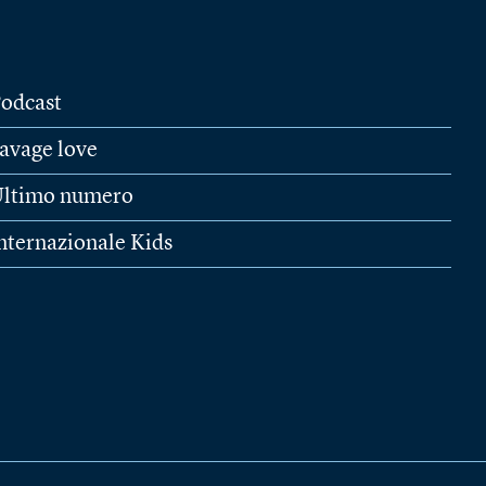
odcast
avage love
ltimo numero
nternazionale Kids