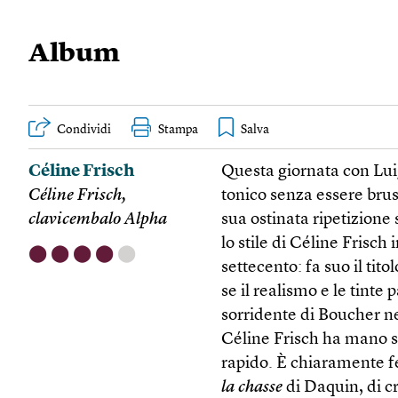
Album
Condividi
Stampa
Céline Frisch
Questa giornata con Lui
Céline Frisch,
tonico senza essere bru
clavicembalo Alpha
sua ostinata ripetizione
lo stile di Céline Frisc
⬤
⬤
⬤
⬤
⬤
settecento: fa suo il tit
se il realismo e le tinte 
sorridente di Boucher ne
Céline Frisch ha mano s
rapido. È chiaramente fe
la chasse
di Daquin, di c