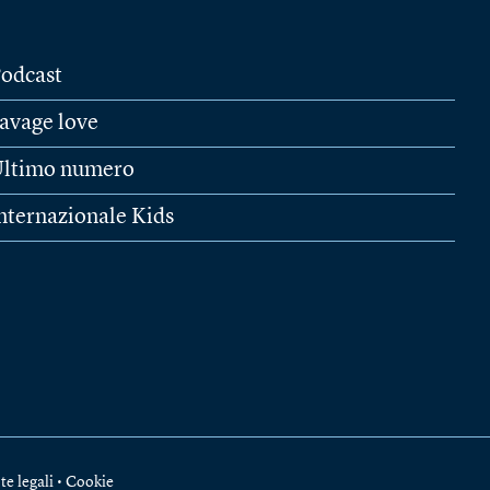
odcast
avage love
ltimo numero
nternazionale Kids
te legali
•
Cookie