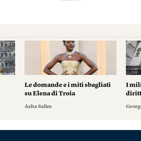
Le domande e i miti sbagliati
I mil
su Elena di Troia
diri
Asha Salim
Georg