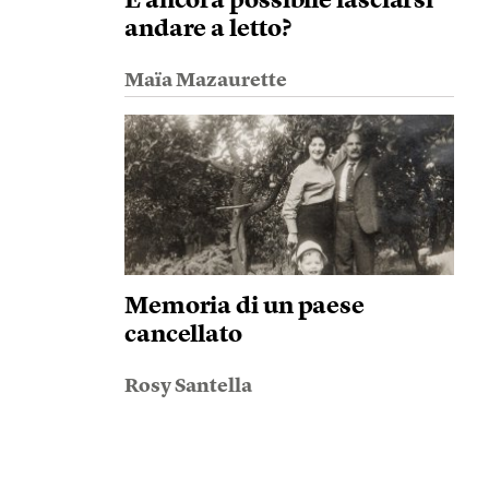
È ancora possibile lasciarsi
andare a letto?
Maïa Mazaurette
Memoria di un paese
cancellato
Rosy Santella