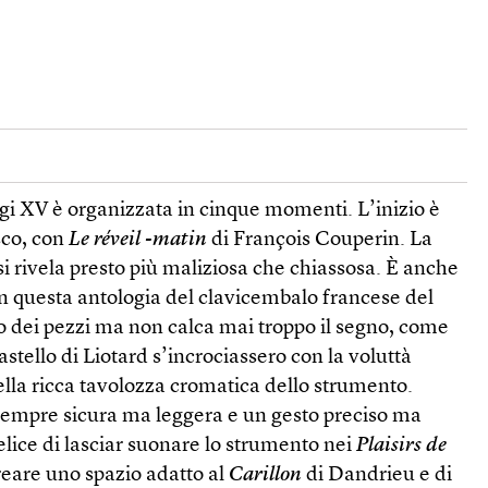
gi XV è organizzata in cinque momenti. L’inizio è
sco, con
Le réveil -matin
di François Couperin. La
 si rivela presto più maliziosa che chiassosa. È anche
h in questa antologia del clavicembalo francese del
olo dei pezzi ma non calca mai troppo il segno, come
pastello di Liotard s’incrociassero con la voluttà
lla ricca tavolozza cromatica dello strumento.
empre sicura ma leggera e un gesto preciso ma
lice di lasciar suonare lo strumento nei
Plaisirs de
reare uno spazio adatto al
Carillon
di Dandrieu e di