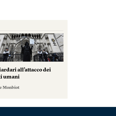
iardari all’attacco dei
tti umani
e Monbiot