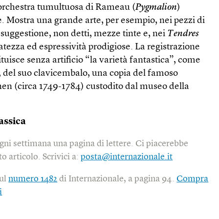
l’orchestra tumultuosa di Rameau (
Pygmalion
)
. Mostra una grande arte, per esempio, nei pezzi di
 suggestione, non detti, mezze tinte e, nei
Tendres
catezza ed espressività prodigiose. La registrazione
ituisce senza artificio “la varietà fantastica”, come
a, del suo clavicembalo, una copia del famoso
n (circa 1749-1784) custodito dal museo della
assica
gni settimana una pagina di lettere. Ci piacerebbe
o articolo. Scrivici a:
posta@internazionale.it
sul
numero 1482
di Internazionale, a pagina 94.
Compra
i