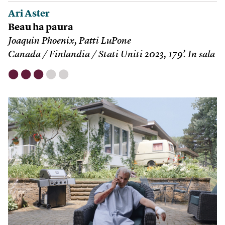
Ari Aster
Beau ha paura
Joaquin Phoenix, Patti LuPone
Canada / Finlandia / Stati Uniti 2023, 179’. In sala
⬤
⬤
⬤
⬤
⬤