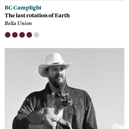
BC Camplight
The last rotation of Earth
Bella Union
⬤
⬤
⬤
⬤
⬤