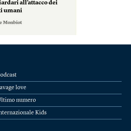
iardari all’attacco dei
tti umani
e Monbiot
odcast
avage love
ltimo numero
nternazionale Kids