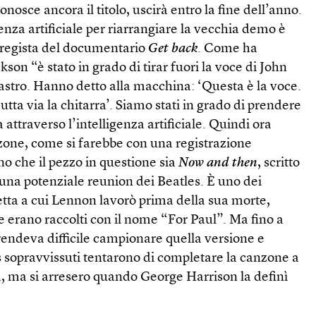
onosce ancora il titolo, uscirà entro la fine dell’anno.
genza artificiale per riarrangiare la vecchia demo è
 regista del documentario
Get back
. Come ha
son “è stato in grado di tirar fuori la voce di John
astro. Hanno detto alla macchina: ‘Questa è la voce.
tta via la chitarra’. Siamo stati in grado di prendere
a attraverso l’intelligenza artificiale. Quindi ora
one, come si farebbe con una registrazione
no che il pezzo in questione sia
Now and then
, scritto
una potenziale reunion dei Beatles. È uno dei
ta a cui Lennon lavorò prima della sua morte,
 erano raccolti con il nome “For Paul”. Ma fino a
 rendeva difficile campionare quella versione e
s sopravvissuti tentarono di completare la canzone a
, ma si arresero quando George Harrison la definì