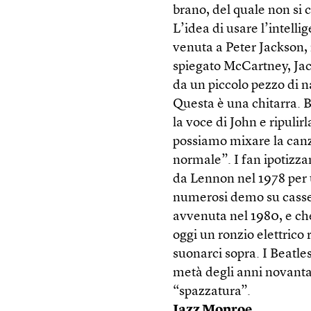
brano, del quale non si c
L’idea di usare l’intelli
venuta a Peter Jackson,
spiegato McCartney, Jack
da un piccolo pezzo di n
Questa è una chitarra. Bu
la voce di John e ripulirl
possiamo mixare la canz
normale”. I fan ipotizza
da Lennon nel 1978 per 
numerosi demo su casset
avvenuta nel 1980, e che
oggi un ronzio elettrico
suonarci sopra. I Beatle
metà degli anni novanta
“spazzatura”.
Jazz Monroe,