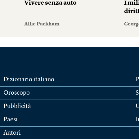
Vivere senza auto
I mil
diri
Alfie Packham
Georg
Dizionario italiano
P
Oroscopo
S
Pubblicità
U
Paesi
I
Autori