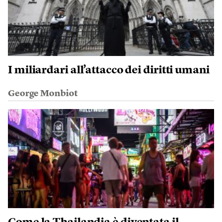
I miliardari all’attacco dei diritti umani
George Monbiot