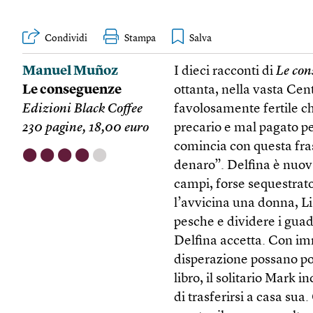
Condividi
Stampa
Manuel Muñoz
I dieci racconti di
Le con
Le conseguenze
ottanta, nella vasta Cent
Edizioni Black Coffee
favolosamente fertile c
230 pagine, 18,00 euro
precario e mal pagato pe
comincia con questa fra
⬤
⬤
⬤
⬤
⬤
denaro”. Delfina è nuova
campi, forse sequestrato
l’avvicina una donna, Lis
pesche e dividere i guada
Delfina accetta. Con im
disperazione possano port
libro, il solitario Mark 
di trasferirsi a casa su