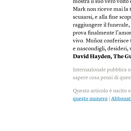
mostra il suo vero volto 
Mark non riceve mai la t
scusarsi, e alla fine sc
raggiungere il funerale,
prova finalmente l’amo
vivo. Muñoz conferisce 
e nascondigli, desideri,
David Hayden,
The G
Internazionale pubblica o
sapere cosa pensi di quest
Questo articolo è uscito 
questo numero
|
Abbonat