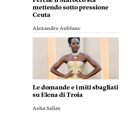
Perché il Marocco sta
mettendo sotto pressione
Ceuta
Alexandre Aublanc
Le domande e i miti sbagliati
su Elena di Troia
Asha Salim