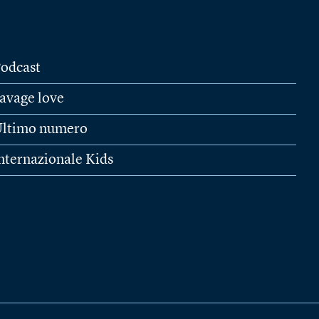
odcast
avage love
ltimo numero
nternazionale Kids