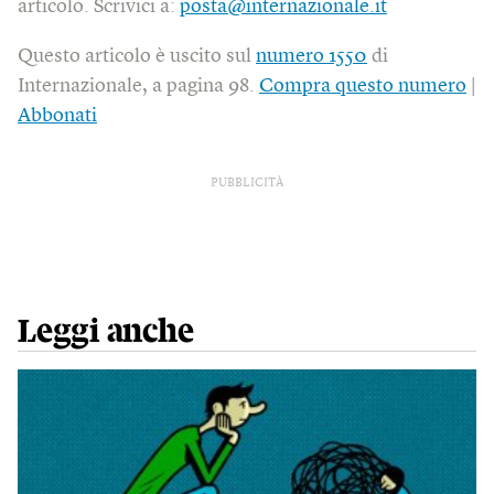
articolo. Scrivici a:
posta@internazionale.it
Questo articolo è uscito sul
numero 1550
di
Internazionale, a pagina 98.
Compra questo numero
|
Abbonati
PUBBLICITÀ
Leggi anche