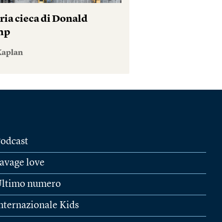
ria cieca di Donald
mp
Kaplan
odcast
avage love
ltimo numero
nternazionale Kids