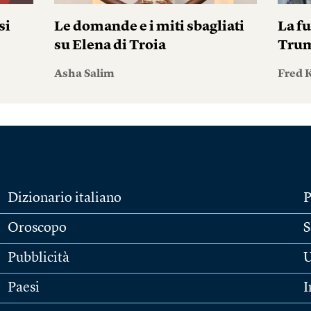
si
Le domande e i miti sbagliati
La fu
su Elena di Troia
Tru
Asha Salim
Fred 
Dizionario italiano
P
Oroscopo
S
Pubblicità
U
Paesi
I