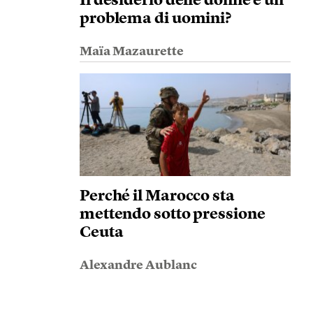
Il desiderio delle donne è un
problema di uomini?
Maïa Mazaurette
Perché il Marocco sta
mettendo sotto pressione
Ceuta
Alexandre Aublanc