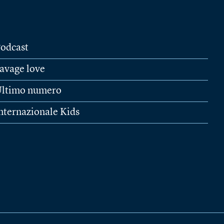
odcast
avage love
ltimo numero
nternazionale Kids