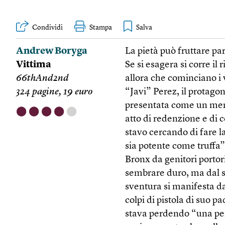
Condividi
Stampa
Andrew Boryga
La pietà può fruttare pa
Vittima
Se si esagera si corre il
66thAnd2nd
allora che cominciano i 
324 pagine, 19 euro
“Javi” Perez, il protago
presentata come un memoi
⬤
⬤
⬤
⬤
⬤
atto di redenzione e di
stavo cercando di fare 
sia potente come truffa”.
Bronx da genitori portori
sembrare duro, ma dal su
sventura si manifesta da
colpi di pistola di suo 
stava perdendo “una per