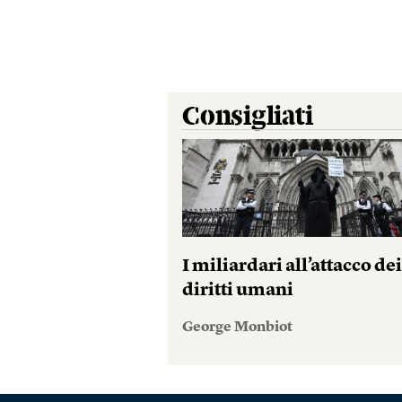
Consigliati
I miliardari all’attacco de
diritti umani
George Monbiot