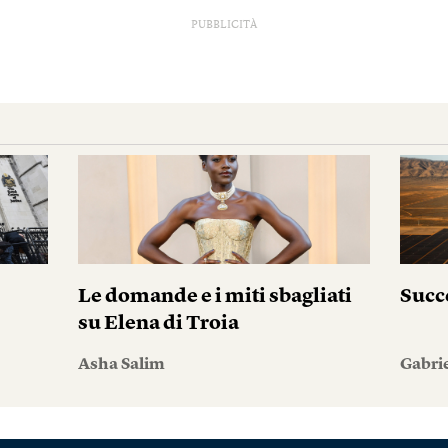
PUBBLICITÀ
i
Le domande e i miti sbagliati
Succ
su Elena di Troia
Asha Salim
Gabri