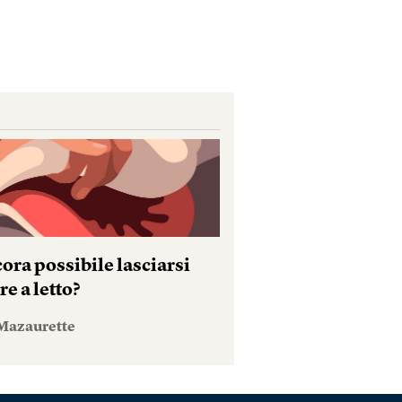
ora possibile lasciarsi
e a letto?
Mazaurette