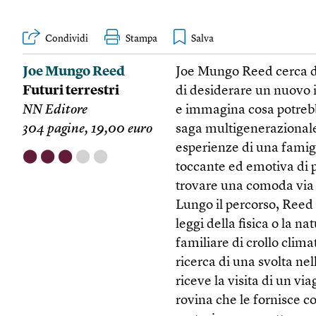
Condividi
Stampa
Joe Mungo Reed
Joe Mungo Reed cerca di 
Futuri terrestri
di desiderare un nuovo i
NN Editore
e immagina cosa potrebbe
304 pagine, 19,00 euro
saga multigenerazionale 
esperienze di una famigli
⬤
⬤
⬤
⬤
⬤
toccante ed emotiva di p
trovare una comoda via 
Lungo il percorso, Reed c
leggi della fisica o la n
familiare di crollo clim
ricerca di una svolta nel
riceve la visita di un v
rovina che le fornisce c