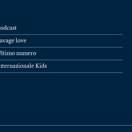
odcast
avage love
ltimo numero
nternazionale Kids