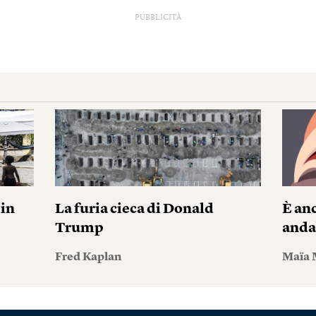
PUBBLICITÀ
pin
La furia cieca di Donald
È anc
Trump
andar
Fred Kaplan
Maïa 