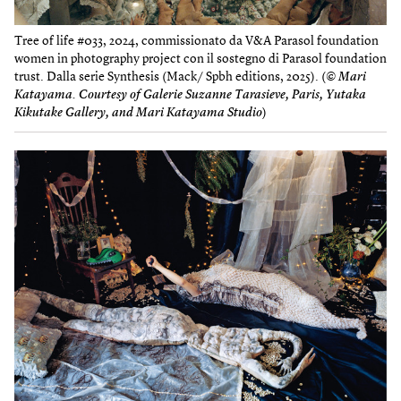
Tree of life #033, 2024, commissionato da V&A Parasol foundation
women in photography project con il sostegno di Parasol foundation
trust. Dalla serie Synthesis (Mack/ Spbh editions, 2025). (
© Mari
Katayama. Courtesy of Galerie Suzanne Tarasieve, Paris, Yutaka
Kikutake Gallery, and Mari Katayama Studio
)