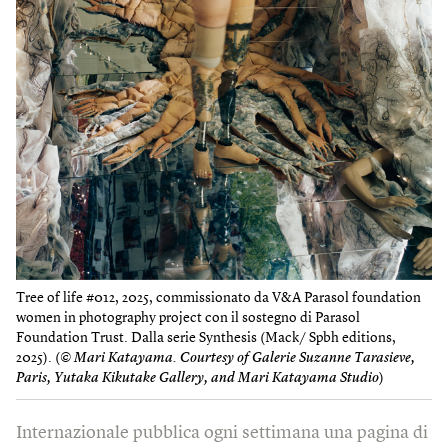
Tree of life #012, 2025, commissionato da V&A Parasol foundation
women in photography project con il sostegno di Parasol
Foundation Trust. Dalla serie Synthesis (Mack/ Spbh editions,
2025). (
© Mari Katayama. Courtesy of Galerie Suzanne Tarasieve,
Paris, Yutaka Kikutake Gallery, and Mari Katayama Studio
)
Internazionale pubblica ogni settimana una pagina di