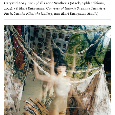
Caryatid #014, 2024; dalla serie Synthesis (Mack/ Spbh editions,
2025). (
© Mari Katayama. Courtesy of Galerie Suzanne Tarasieve,
Paris, Yutaka Kikutake Gallery, and Mari Katayama Studio
)