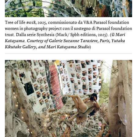
Tree of life #018, 2025, commissionato da V&A Parasol foundation
women in photography project con il sostegno di Parasol foundation
trust. Dalla serie Synthesis (Mack/ Spbh editions, 2025). (
© Mari
Katayama. Courtesy of Galerie Suzanne Tarasieve, Paris, Yutaka
Kikutake Gallery, and Mari Katayama Studio
)